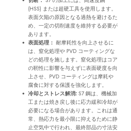
切断：
S7 の加工には、高速度鋼
(HSS) または超硬工具を使用します。
表面欠陥の原因となる過熱を避けるた
め、一定の切削速度を維持する必要が
あります。
表面処理：
耐摩耗性を向上させるに
は、窒化処理や PVD コーティングな
どの処理を施します。窒化処理はコア
の靭性に影響を与えずに表面硬度を向
上させ、PVD コーティングは摩耗や
腐食に対する保護を強化します。
冷却とストレス解消:
S7 鋼は、機械加
工または焼き戻し後に応力緩和冷却が
必要になる場合があります。これは通
常、熱応力を最小限に抑えるために静
止空気中で行われ、最終部品の寸法安