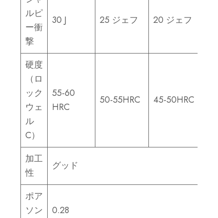
ルピ
2
30 J
25 ジェフ
20 ジェフ
ー衝
ト
撃
硬度
（ロ
ック
55-60
55
50-55HRC
45-50HRC
ウェ
HRC
H
ル
C）
加工
グッド
性
ポア
ソン
0.28