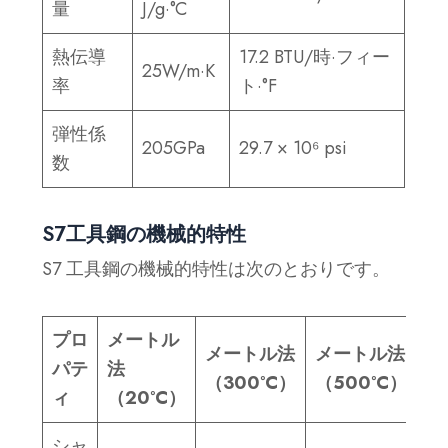
量
J/g·°C
熱伝導
17.2 BTU/時·フィー
25W/m·K
率
ト·°F
弾性係
205GPa
29.7 × 10⁶ psi
数
S7工具鋼の機械的特性
S7 工具鋼の機械的特性は次のとおりです。
プロ
メートル
メートル法
メートル法
帝
パテ
法
（300°C）
（500°C）
（
ィ
（20°C）
シャ