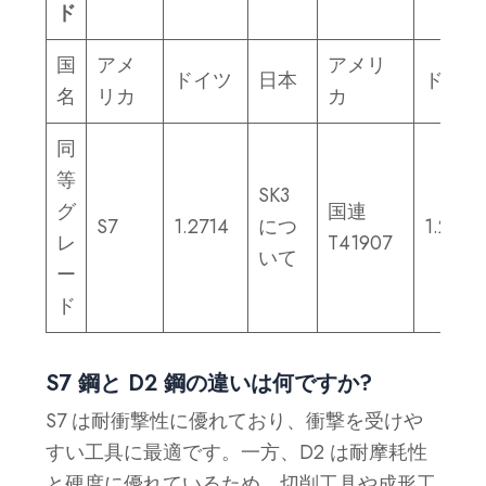
ド
国
アメ
アメリ
ドイツ
日本
ドイツ
名
リカ
カ
同
等
SK3
グ
国連
S7
1.2714
につ
1.2355
レ
T41907
いて
ー
ド
S7 鋼と D2 鋼の違いは何ですか?
S7 は耐衝撃性に優れており、衝撃を受けや
すい工具に最適です。一方、D2 は耐摩耗性
と硬度に優れているため、切削工具や成形工