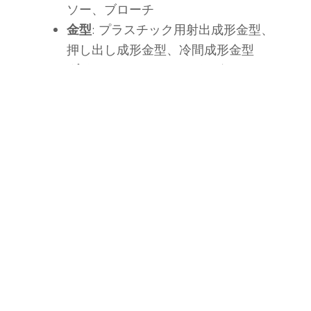
ソー、ブローチ
金型
: プラスチック用射出成形金型、
押し出し成形金型、冷間成形金型
ダイカスト
: アルミ・亜鉛ダイカスト
金型、成形金型
プレスツール
: ブランク金型、成形工
具、トリミング金型
採掘ツール
: ドリルビット、ドリルロ
ッド、採掘用チゼル
自動車
: ホイールハブ製造ツール、打
ち抜き金型、カムシャフト金型
航空宇宙
: 航空宇宙用鍛造金型、ター
ビンブレード成形工具
建設
: 岩石破砕工具、コンクリート圧
縮工具