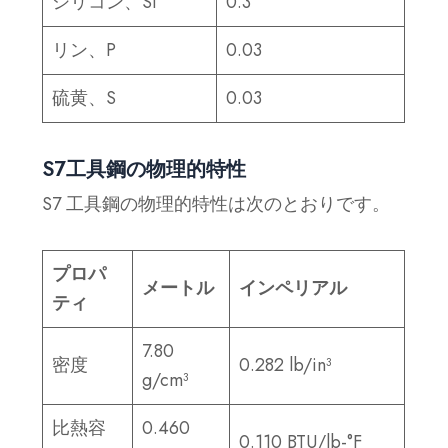
シリコン、Si
0.3
リン、P
0.03
硫黄、S
0.03
S7工具鋼の物理的特性
S7 工具鋼の物理的特性は次のとおりです。
プロパ
メートル
インペリアル
ティ
7.80
密度
0.282 lb/in³
g/cm³
比熱容
0.460
0.110 BTU/lb-°F