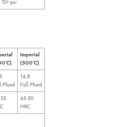
 10⁶ psi
perial
Imperial
00°C)
(500°C)
5
14,8
ß·Pfund
Fuß·Pfund
-55
45-50
C
HRC