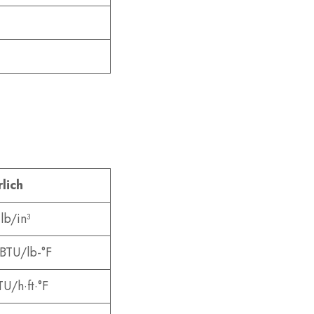
lich
lb/in³
BTU/lb-°F
TU/h·ft·°F