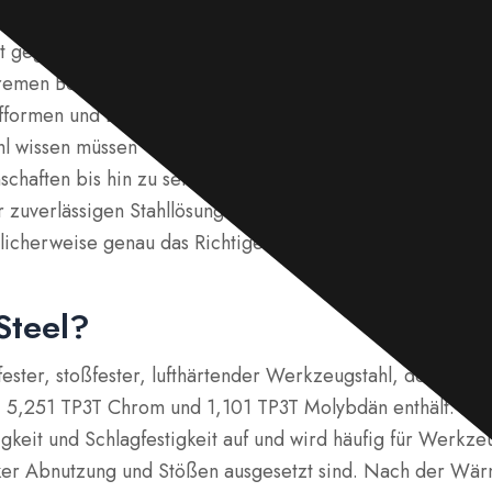
 ein hochwertiges Material, das für seine herausragende 
t gegen Stöße und Abrieb bekannt ist. Es ist ideal für W
remen Bedingungen ausgesetzt sind, und wird häufig in B
ffformen und Bergbauausrüstung verwendet. Dieser Artikel 
hl wissen müssen – von seiner chemischen Zusammensetz
enschaften bis hin zu seinen Wärmebehandlungsprozessen
 zuverlässigen Stahllösung suchen, die den härtesten An
glicherweise genau das Richtige für Sie.
Steel?
hfester, stoßfester, lufthärtender Werkzeugstahl, der 0,501
5,251 TP3T Chrom und 1,101 TP3T Molybdän enthält. Er w
gkeit und Schlagfestigkeit auf und wird häufig für Werkz
rker Abnutzung und Stößen ausgesetzt sind. Nach der W