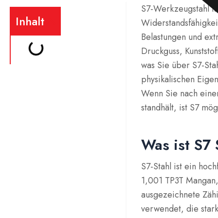
S7-Werkzeugstahl ist
Inhalt
Widerstandsfähigkei
Belastungen und ext
Druckguss, Kunststo
was Sie über S7-Sta
physikalischen Eig
Wenn Sie nach einer
standhält, ist S7 mö
Was ist S7 
S7-Stahl ist ein hoc
1,001 TP3T Mangan, 
ausgezeichnete Zähi
verwendet, die sta