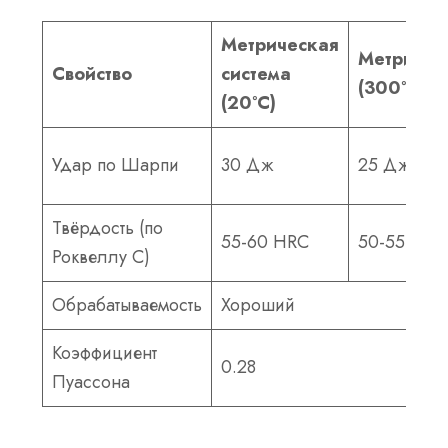
Метрическая
Метричес
Свойство
система
(300°C)
(20°C)
Удар по Шарпи
30 Дж
25 Дж
Твёрдость (по
55-60 HRC
50-55 HRC
Роквеллу C)
Обрабатываемость
Хороший
Коэффициент
0.28
Пуассона