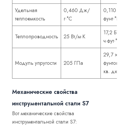
Удельная
0,460 Дж/
0,110 БТЕ/
теплоемкость
г·°С
фунт·°F
17,2 БТЕ/
Теплопроводность
25 Вт/м·К
ч·фут·°F
29,7 × 10⁶
Модуль упругости
205 ГПа
фунтов на
кв. дюйм
Механические свойства
инструментальной стали S7
Вот механические свойства
инструментальной стали S7: