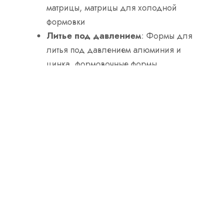
матрицы, матрицы для холодной
формовки
Литье под давлением
: Формы для
литья под давлением алюминия и
цинка, формовочные формы
Пресс-инструменты
: Вырубные
штампы, формовочные инструменты,
обрезные штампы
Инструменты для
горнодобывающей
промышленности
: Буровые
коронки, буровые штанги,
горнодобывающие долота
Автомобильный
: Инструменты для
изготовления ступиц колес, штампы