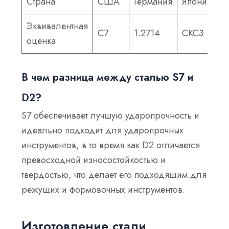
Страна
США
Германия
Япония
С
Эквивалентная
У
С7
1.2714
СКС3
оценка
T
В чем разница между сталью S7 и
D2?
S7 обеспечивает лучшую ударопрочность и
идеально подходит для ударопрочных
инструментов, в то время как D2 отличается
превосходной износостойкостью и
твердостью, что делает его подходящим для
режущих и формовочных инструментов.
Изготовление стали