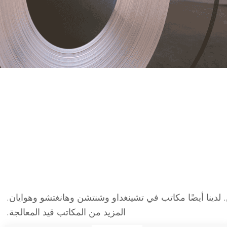
Stee هي شركة تصنيع فولاذ متمرسة في الصين، تدير ثلاثة مصانع بطاقة سنوية تزيد عن 1000000 طن. لدينا أيضًا مكاتب في تشينغداو وشنتشن وهانغتشو وهوايان.
المزيد من المكاتب قيد المعالجة.