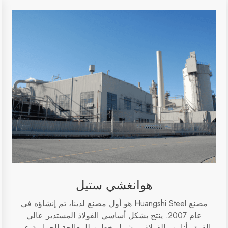
هوانغشي ستيل
مصنع Huangshi Steel هو أول مصنع لدينا، تم إنشاؤه في
عام 2007. ينتج بشكل أساسي الفولاذ المستدير عالي
القوة وأنابيب الفولاذ. ويشمل خطين للمعالجة الحرارية عبر