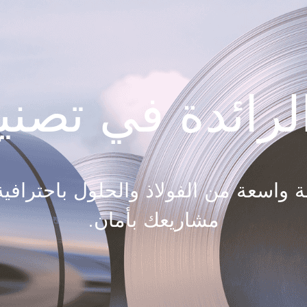
رائدة في تصنيع
عة SteelPRO مجموعة واسعة من الفولاذ والحلول 
مشاريعك بأمان.