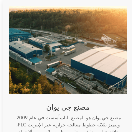
مصنع جي يوان
مصنع جي يوان هو
المصنع الثاني
تأسست في عام 2009.
وتتميز بثلاثة خطوط معالجة حرارية عبر الإنترنت PLC،
وثلاثة خطوط تقشير وتقويم وتلميع واثنين من آلات لف