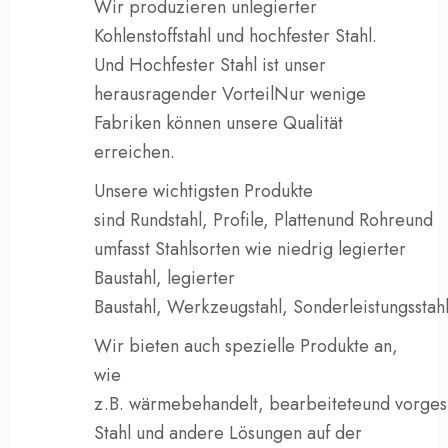
Wir produzieren
unlegierter
Kohlenstoffstahl
und
hochfester Stahl
.
Und
Hochfester Stahl ist unser
herausragender Vorteil
Nur wenige
Fabriken können unsere Qualität
erreichen.
Unsere wichtigsten Produkte
sind
Rundstahl
,
Profile
,
Platten
und
Rohre
und
umfasst Stahlsorten wie
niedrig legierter
Baustahl
,
legierter
Baustahl
,
Werkzeugstahl
,
Sonderleistungsstah
Wir bieten auch spezielle Produkte an,
wie
z.B.
wärmebehandelt
,
bearbeitete
und
vorges
Stahl
und
andere Lösungen auf der