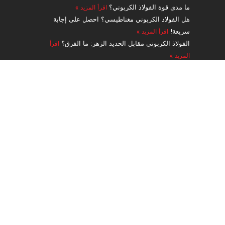
ر
ما مدى قوة الفولاذ الكربوني؟
اقرأ المزيد »
هل الفولاذ الكربوني مغناطيسي؟ احصل على إجابة
سريعة!
اقرأ المزيد »
الفولاذ الكربوني مقابل الحديد الزهر: ما الفرق؟
اقرأ
المزيد »
دليل الأنابيب الفولاذية السبائكية من الدرجة A335 P91
بدون لحامات
اقرأ المزيد »
ملاحة
منتجات
الخدمات والمعالجة
طلب
عن
اتصال
حاسبة الوزن
مدونة
Guest Post