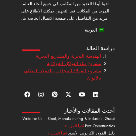
لدينا أيضًا العديد من المكاتب في جميع أنحاء العالم.
المزيد من المكاتب قيد التجهيز، يمكنك الاطلاع على
مزيد من التفاصيل على صفحة الاتصال الخاصة بنا.
العربية
دراسة الحالة
الهندسة البحرية والمشاريع البحرية
مشروع بناء الهياكل الفولاذية
مشروع الفولاذ المجلفن والفولاذ المطلي
بالألوان
ل
ي
إ
ب
ا
ف
ي
و
ك
ي
ن
ي
ن
ت
س
ن
س
س
ك
ي
-
ت
ت
ب
أحدث المقالات والأخبار
د
و
ت
ر
ج
و
Write for Us – Steel, Manufacturing & Industrial Guest
إ
ب
و
ي
ر
ك
Post Opportunities
اقرأ المزيد »
ن
ي
س
ا
ت
ت
م
دليل الفولاذ الكربوني الأسود
اقرأ المزيد »