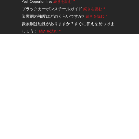
Post Opportunities
続きを読む "
e
イ
ム
ク
ッ
ブラックカーボンスチールガイド
続きを読む "
タ
炭素鋼の強度はどのくらいですか?
続きを読む "
ー
炭素鋼は磁性がありますか？すぐに答えを見つけま
しょう！
続きを読む "
炭素鋼と鋳鉄の違いは何ですか?
続きを読む "
A335グレードP91合金鋼シームレスパイプガイド
続
きを読む "
ナビゲーション
製品
サービスと処理
アプリケーション
について
コンタクト
体重計算機
ブログ