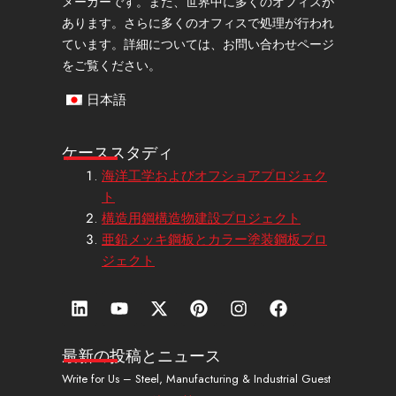
メーカーです。また、世界中に多くのオフィスが
あります。さらに多くのオフィスで処理が行われ
ています。詳細については、お問い合わせページ
をご覧ください。
日本語
ケーススタディ
海洋工学およびオフショアプロジェク
ト
構造用鋼構造物建設プロジェクト
亜鉛メッキ鋼板とカラー塗装鋼板プロ
ジェクト
リ
Y
エ
ピ
イ
フ
ン
o
ッ
ン
ン
ェ
ク
u
ク
タ
ス
イ
ト
t
ス
レ
タ
ス
最新の投稿とニュース
イ
u
・
ス
グ
ブ
Write for Us – Steel, Manufacturing & Industrial Guest
ン
b
ツ
ト
ラ
ッ