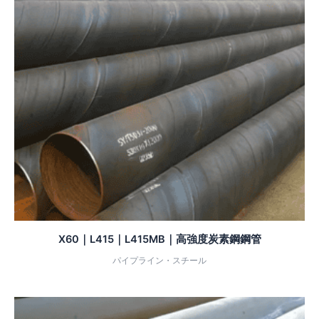
X60｜L415｜L415MB｜高強度炭素鋼鋼管
パイプライン・スチール