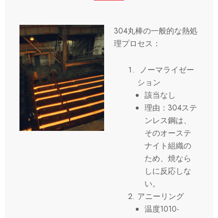
304丸棒の一般的な熱処
理プロセス：
ノーマライゼー
ション
該当なし
理由：304ステ
ンレス鋼は、
そのオーステ
ナイト組織の
ため、焼なら
しに反応しな
い。
アニーリング
温度1010-