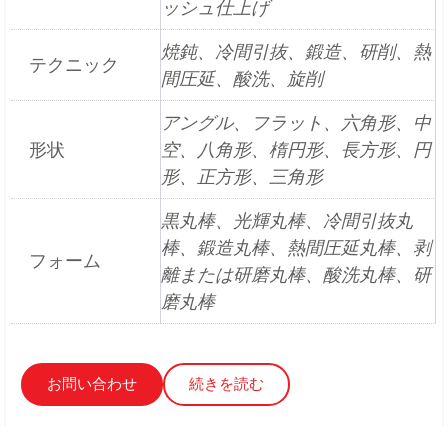
ッシュ仕上げ
焼鈍、冷間引抜、鍛造、研削、熱
テクニック
間圧延、酸洗、旋削
アングル、フラット、六角形、中
形状
空、八角形、楕円形、長方形、円
形、正方形、三角形
黒丸棒、光輝丸棒、冷間引抜丸
棒、鍛造丸棒、熱間圧延丸棒、剥
フォーム
離または研磨丸棒、酸洗丸棒、研
磨丸棒
お問い合わせ
続きを読む