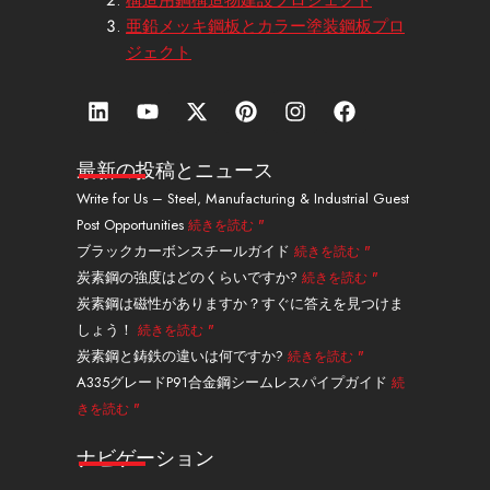
亜鉛メッキ鋼板とカラー塗装鋼板プロ
ジェクト
リ
Y
エ
ピ
イ
フ
ン
o
ッ
ン
ン
ェ
ク
u
ク
タ
ス
イ
ト
t
ス
レ
タ
ス
最新の投稿とニュース
イ
u
・
ス
グ
ブ
Write for Us – Steel, Manufacturing & Industrial Guest
ン
b
ツ
ト
ラ
ッ
Post Opportunities
続きを読む "
e
イ
ム
ク
ッ
ブラックカーボンスチールガイド
続きを読む "
タ
炭素鋼の強度はどのくらいですか?
続きを読む "
ー
炭素鋼は磁性がありますか？すぐに答えを見つけま
しょう！
続きを読む "
炭素鋼と鋳鉄の違いは何ですか?
続きを読む "
A335グレードP91合金鋼シームレスパイプガイド
続
きを読む "
ナビゲーション