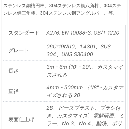
ステンレス鋼楕円棒、304ステンレス鋼八角棒、304ステ
ンレス鋼三角棒、304ステンレス鋼アングルバー、等。
スタンダード
A276, EN 10088-3, GB/T 1220
06Cr19Ni10、1.4301、SUS
グレード
304、UNS S30400
3m - 6m (10' - 20')、カスタマイ
長さ
ズされる
4mm - 500mm （1/8" -カスタマ
直径
イズされる 20
2B、ビーズブラスト、ブラシ付
き、カスタマイズ、電解研磨、ミ
表面仕上げ
ラー、No.3、No.4、酸洗、ポリ