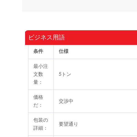
ビジネス用語
条件
仕様
最小注
文数
5トン
量：
価格
交渉中
だ：
包装の
要望通り
詳細：