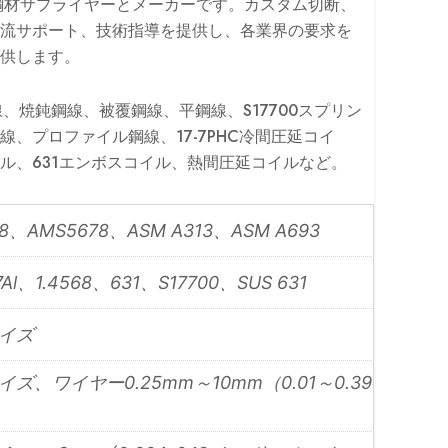
的な鋼材サプライヤーとメーカーです。カスタム切断、
流サポート、技術指導を提供し、各業界の要求を
供します。
線、焼鈍鋼線、被覆鋼線、平鋼線、S17700スプリン
、プロファイル鋼線、17-7PHC冷間圧延コイ
ル、631エンボスコイル、熱間圧延コイルなど。
8、AMS5678、ASM A313、ASM A693
i7Al、1.4568、631、S17700、SUS 631
イズ
ズ、ワイヤー0.25mm～10mm（0.01～0.39