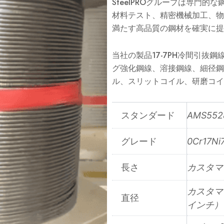
SteelPROグループは専門
材料テスト、精密機械加工、物
満たす高品質の鋼材を確実に提
当社の製品17-7PH冷間引抜鋼
グ強化鋼線、溶接鋼線、細径鋼線
ル、スリットコイル、研磨コイ
スタンダード
AMS552
グレード
0Cr17N
長さ
カスタマ
カスタマイ
直径
インチ）