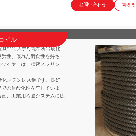
お問い合わせ
続きを
＆コイル
々な直径で入手可能な析出硬化
疲労性、優れた耐食性を持ち、
のワイヤーは、精密スプリン
す。
出硬化ステンレス鋼です。良好
温での耐酸化性を有していま
装置、工業用ろ過システムに広