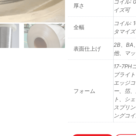
コイル: 0
厚さ
イズ可
コイル: 
全幅
タマイズ
2B、B
表面仕上げ
他、マット
17-7P
ブライト
エッジコ
フォーム
ー、箔、
ト、シェ
スプリン
ングコイ