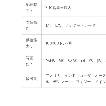
配達時
7-10営業日以内
間：
支払条
T/T、L/C、クレジットカード
件
供給能
100000トン/月
力：
認証
RoHS、BIS、SABS、tisi、KS、JIS、I
だ：
アメリカ、インド、カナダ、オース
輸出先
ル、デンマーク、フィジー、ドイ