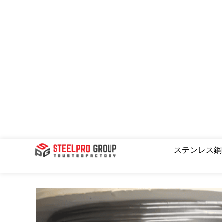
コ
ン
テ
ン
ツ
へ
ス
キ
ッ
プ
ステンレス