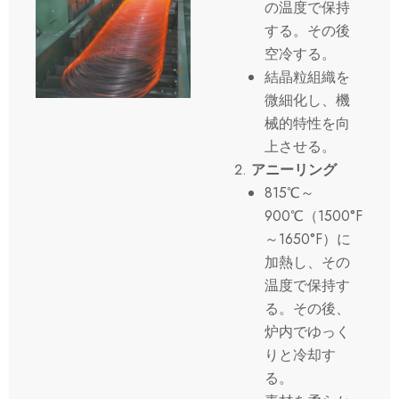
の温度で保持
する。その後
空冷する。
結晶粒組織を
微細化し、機
械的特性を向
上させる。
アニーリング
815℃～
900℃（1500°F
～1650°F）に
加熱し、その
温度で保持す
る。その後、
炉内でゆっく
りと冷却す
る。