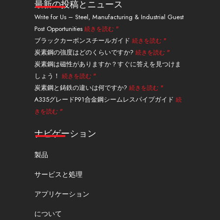
ト
t
ス
レ
タ
ス
最新の投稿とニュース
イ
u
・
ス
グ
ブ
Write for Us – Steel, Manufacturing & Industrial Guest
ン
b
ツ
ト
ラ
ッ
Post Opportunities
続きを読む "
e
イ
ム
ク
ッ
ブラックカーボンスチールガイド
続きを読む "
タ
炭素鋼の強度はどのくらいですか?
続きを読む "
ー
炭素鋼は磁性がありますか？すぐに答えを見つけま
しょう！
続きを読む "
炭素鋼と鋳鉄の違いは何ですか?
続きを読む "
A335グレードP91合金鋼シームレスパイプガイド
続
きを読む "
ナビゲーション
製品
サービスと処理
アプリケーション
について