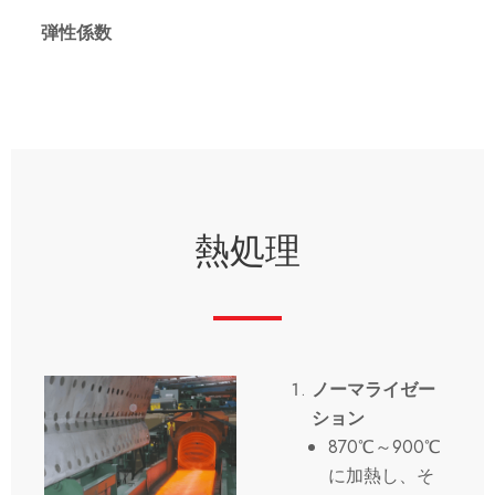
弾性係数
熱処理
ノーマライゼー
ション
870℃～900℃
に加熱し、そ