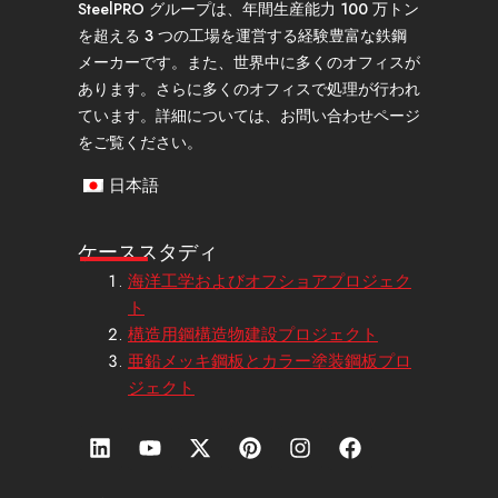
SteelPRO グループは、年間生産能力 100 万トン
を超える 3 つの工場を運営する経験豊富な鉄鋼
メーカーです。また、世界中に多くのオフィスが
あります。さらに多くのオフィスで処理が行われ
ています。詳細については、お問い合わせページ
をご覧ください。
日本語
ケーススタディ
海洋工学およびオフショアプロジェク
ト
構造用鋼構造物建設プロジェクト
亜鉛メッキ鋼板とカラー塗装鋼板プロ
ジェクト
リ
Y
エ
ピ
イ
フ
ン
o
ッ
ン
ン
ェ
ク
u
ク
タ
ス
イ