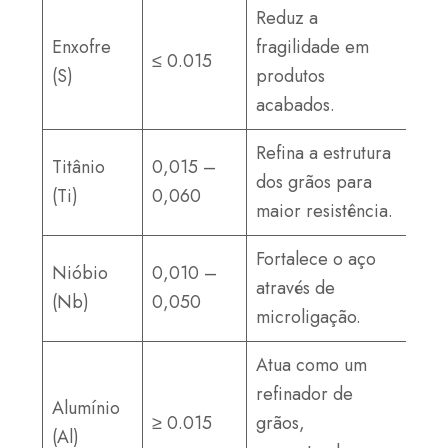
Reduz a
Enxofre
fragilidade em
≤ 0.015
(S)
produtos
acabados.
Refina a estrutura
Titânio
0,015 –
dos grãos para
(Ti)
0,060
maior resistência.
Fortalece o aço
Nióbio
0,010 –
através de
(Nb)
0,050
microligação.
Atua como um
refinador de
Alumínio
≥ 0.015
grãos,
(Al)