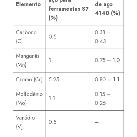
aço para
Elemento
de aço
ferramentas S7
4140 (%)
(%)
Carbono
0.38 –
0.5
(C)
0.43
Manganês
1
0.75 – 1.0
(Mn)
Cromo (Cr)
5.25
0.80 – 1.1
Molibdênio
0.15 –
1.1
(Mo)
0.25
Vanádio
0.5
–
(V)