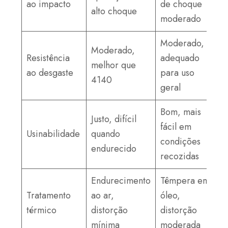
ao impacto
de choque
alto choque
moderado
Moderado,
Moderado,
Resistência
adequado
melhor que
ao desgaste
para uso
4140
geral
Bom, mais
Justo, difícil
fácil em
Usinabilidade
quando
condições
endurecido
recozidas
Endurecimento
Têmpera em
Tratamento
ao ar,
óleo,
térmico
distorção
distorção
mínima
moderada