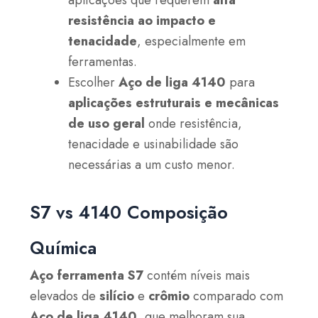
aplicações que requerem
alta
resistência ao impacto e
tenacidade
, especialmente em
ferramentas.
Escolher
Aço de liga 4140
para
aplicações estruturais e mecânicas
de uso geral
onde resistência,
tenacidade e usinabilidade são
necessárias a um custo menor.
S7 vs 4140 Composição
Química
Aço ferramenta S7
contém níveis mais
elevados de
silício
e
crômio
comparado com
Aço de liga 4140
, que melhoram sua