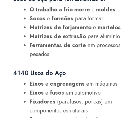
O trabalho a frio morre
e
moldes
Socos
e
formões
para formar
Matrizes de forjamento
e
martelos
Matrizes de extrusão
para alumínio
Ferramentas de corte
em processos
pesados
4140 Usos do Aço
Eixos
e
engrenagens
em máquinas
Eixos
e
fusos
em automotivo
Fixadores
(parafusos, porcas) em
componentes estruturais
Ferramentas
para fabricação geral
Componentes do quadro
e
suporta
em construção