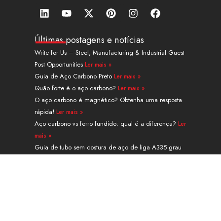
L
Y
X
P
I
F
i
o
-
i
n
a
n
u
t
n
s
c
k
t
w
t
t
e
Últimas postagens e notícias
e
u
i
e
a
b
Write for Us – Steel, Manufacturing & Industrial Guest
d
b
t
r
g
o
Post Opportunities
Ler mais »
i
e
t
e
r
o
n
e
s
a
k
Guia de Aço Carbono Preto
Ler mais »
r
t
m
Quão forte é o aço carbono?
Ler mais »
O aço carbono é magnético? Obtenha uma resposta
rápida!
Ler mais »
Aço carbono vs ferro fundido: qual é a diferença?
Ler
mais »
Guia de tubo sem costura de aço de liga A335 grau
P91
Ler mais »
Navegação
PRODUTOS