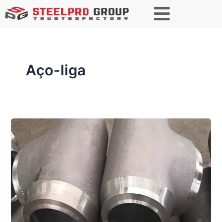
Paginação
de
post
Aço-liga