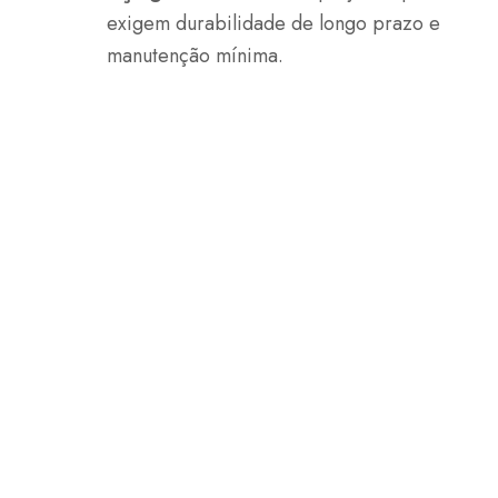
exigem durabilidade de longo prazo e
manutenção mínima.
Aço não galvanizado
: Para
aplicações com orçamento limitado em
ambientes menos exigentes.
O aço galvanizado é ideal para exposição ao
ar livre, áreas costeiras e ambientes úmidos
onde o contato prolongado com umidade é
comum. No entanto, o aço galvanizado é
menos adequado para aplicações de alta
temperatura ou ambientes com abrasão
extrema, pois a camada de zinco pode se
degradar sob tais condições.