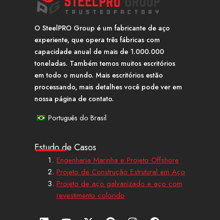
O SteelPRO Group é um fabricante de aço
experiente, que opera três fábricas com
capacidade anual de mais de 1.000.000
toneladas. Também temos muitos escritórios
em todo o mundo. Mais escritórios estão
processando, mais detalhes você pode ver em
nossa página de contato.
Português do Brasil
Estudo de Casos
Engenharia Marinha e Projeto Offshore
Projeto de Construção Estrutural em Aço
Projeto de aço galvanizado e aço com
revestimento colorido
L
Y
X
P
I
F