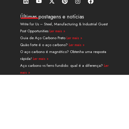
i
o
-
i
n
a
n
u
t
n
s
c
k
t
w
t
t
e
Últimas postagens e notícias
e
u
i
e
a
b
Write for Us – Steel, Manufacturing & Industrial Guest
d
b
t
r
g
o
Post Opportunities
Ler mais »
i
e
t
e
r
o
n
e
s
a
k
Guia de Aço Carbono Preto
Ler mais »
r
t
m
Quão forte é o aço carbono?
Ler mais »
O aço carbono é magnético? Obtenha uma resposta
rápida!
Ler mais »
Aço carbono vs ferro fundido: qual é a diferença?
Ler
mais »
Guia de tubo sem costura de aço de liga A335 grau
P91
Ler mais »
Navegação
PRODUTOS
SERVIÇOS E PROCESSAMENTO