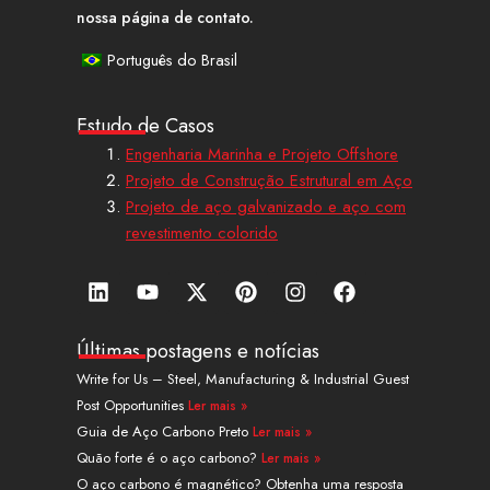
nossa página de contato.
Português do Brasil
Estudo de Casos
Engenharia Marinha e Projeto Offshore
Projeto de Construção Estrutural em Aço
Projeto de aço galvanizado e aço com
revestimento colorido
L
Y
X
P
I
F
i
o
-
i
n
a
n
u
t
n
s
c
k
t
w
t
t
e
Últimas postagens e notícias
e
u
i
e
a
b
Write for Us – Steel, Manufacturing & Industrial Guest
d
b
t
r
g
o
Post Opportunities
Ler mais »
i
e
t
e
r
o
n
e
s
a
k
Guia de Aço Carbono Preto
Ler mais »
r
t
m
Quão forte é o aço carbono?
Ler mais »
O aço carbono é magnético? Obtenha uma resposta