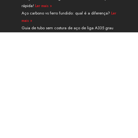
rápida!
Ler mais »
Aço carbono vs ferro fundido: qual é a diferença?
Ler
mais »
Guia de tubo sem costura de aço de liga A335 grau
P91
Ler mais »
Navegação
PRODUTOS
SERVIÇOS E PROCESSAMENTO
APLICAÇÃO
SOBRE
CONTATO
Calculadora de peso
Blog
Guest Post