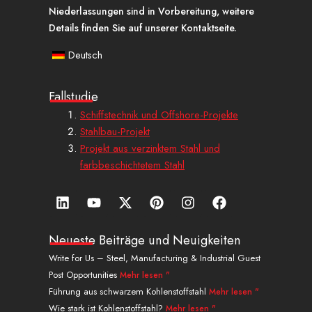
Niederlassungen sind in Vorbereitung, weitere
Details finden Sie auf unserer Kontaktseite.
Deutsch
Fallstudie
Schiffstechnik und Offshore-Projekte
Stahlbau-Projekt
Projekt aus verzinktem Stahl und
farbbeschichtetem Stahl
L
Y
X
P
I
a
i
o
-
i
n
u
n
u
t
n
s
f
k
t
w
t
t
f
Neueste Beiträge und Neuigkeiten
e
u
i
e
a
a
Write for Us – Steel, Manufacturing & Industrial Guest
d
b
t
r
g
c
Post Opportunities
Mehr lesen "
i
e
t
e
r
e
n
e
s
a
b
Führung aus schwarzem Kohlenstoffstahl
Mehr lesen "
r
t
m
o
Wie stark ist Kohlenstoffstahl?
Mehr lesen "