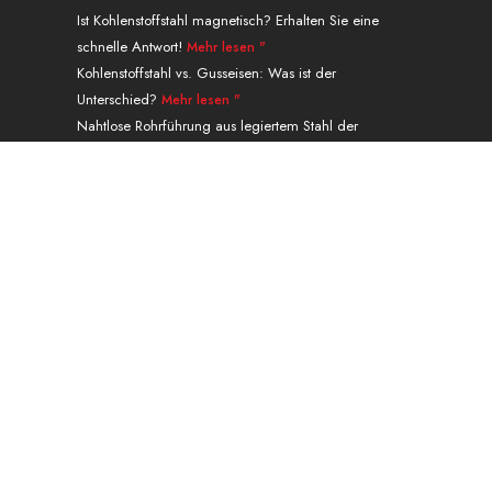
o
Ist Kohlenstoffstahl magnetisch? Erhalten Sie eine
k
schnelle Antwort!
Mehr lesen "
.
Kohlenstoffstahl vs. Gusseisen: Was ist der
Unterschied?
Mehr lesen "
Nahtlose Rohrführung aus legiertem Stahl der
Güteklasse P91 A335
Mehr lesen "
Navigation
PRODUKTE
Leistungen & Abwicklung
ANWENDUNG
ÜBER
KONTAKT
Gewicht-Rechner
Blog
Guest Post