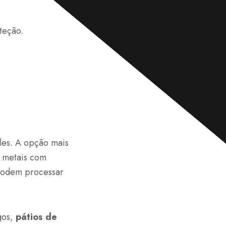
n
s
a
g
teção.
e
m
*
ples. A opção mais
m metais com
 podem processar
gos,
pátios de