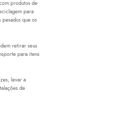
 com produtos de
reciclagem para
s pesados que os
odem retirar seus
nsporte para itens
zes, levar a
talações de