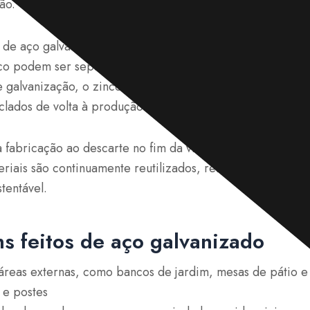
ão.
de aço galvanizado chegam ao fim de sua vida útil, tanto
co podem ser separados e recuperados com eficiência. A
 galvanização, o zinco não utilizado e subprodutos como 
clados de volta à produção.
da fabricação ao descarte no fim da vida útil, o aço galvan
eriais são continuamente reutilizados, reforçando seu sta
tentável.
s feitos de aço galvanizado
áreas externas, como bancos de jardim, mesas de pátio e 
 e postes