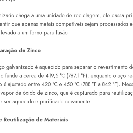
izado chega a uma unidade de reciclagem, ele passa pr
antir que apenas metais compatíveis sejam processados 
é levado a um forno para fusão.
aração de Zinco
aço galvanizado é aquecido para separar o revestimento d
o funde a cerca de 419,5 °C (787,1 °F), enquanto o aço r
no é ajustado entre 420 °C e 450 °C (788 °F a 842 °F). Nes
 vapor de óxido de zinco, que é capturado para reutiliz
e ser aquecido e purificado novamente.
e Reutilização de Materiais