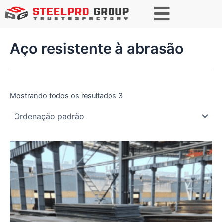
P
e
s
q
Aço resistente à abrasão
u
i
s
a
r
Mostrando todos os resultados 3