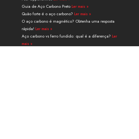
i
e
t
e
r
o
n
e
s
a
k
Guia de Aço Carbono Preto
Ler mais »
r
t
m
Quão forte é o aço carbono?
Ler mais »
O aço carbono é magnético? Obtenha uma resposta
rápida!
Ler mais »
Aço carbono vs ferro fundido: qual é a diferença?
Ler
mais »
Guia de tubo sem costura de aço de liga A335 grau
P91
Ler mais »
Navegação
PRODUTOS
SERVIÇOS E PROCESSAMENTO
APLICAÇÃO
SOBRE
CONTATO