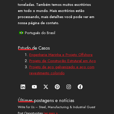
toneladas. Também temos muitos escritórios
em todo o mundo. Mais escritórios estão
processando, mais detalhes você pode ver em
nossa página de contato.
Português do Brasil
Estudo de Casos
Engenharia Marinha e Projeto Offshore
Projeto de Construção Estrutural em Aço
Projeto de aço galvanizado e aço com
revestimento colorido
L
Y
X
P
I
F
i
o
-
i
n
a
n
u
t
n
s
c
k
t
w
t
t
e
Últimas postagens e notícias
e
u
i
e
a
b
Write for Us – Steel, Manufacturing & Industrial Guest
d
b
t
r
g
o
Post Opportunities
Ler mais »