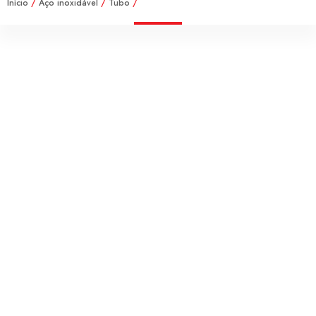
Início
/
Aço inoxidável
/
Tubo
/