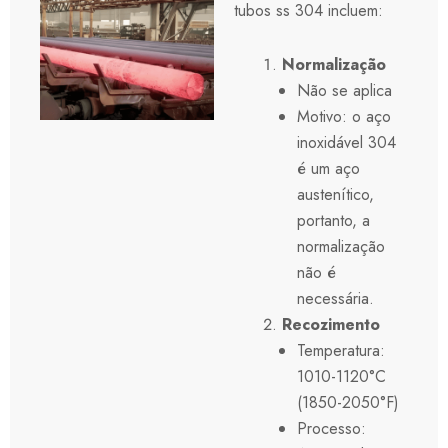
tubos ss 304 incluem:
Normalização
Não se aplica
Motivo: o aço
inoxidável 304
é um aço
austenítico,
portanto, a
normalização
não é
necessária.
Recozimento
Temperatura:
1010-1120°C
(1850-2050°F)
Processo: