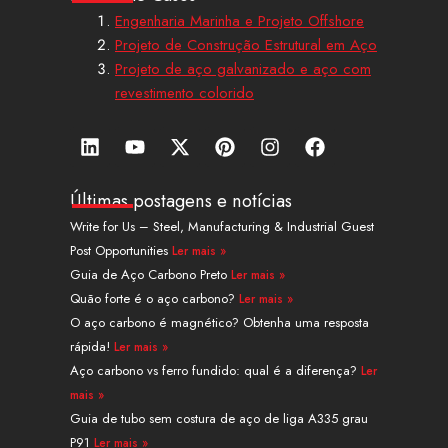
Engenharia Marinha e Projeto Offshore
Projeto de Construção Estrutural em Aço
Projeto de aço galvanizado e aço com
revestimento colorido
L
Y
X
P
I
F
i
o
-
i
n
a
n
u
t
n
s
c
k
t
w
t
t
e
Últimas postagens e notícias
e
u
i
e
a
b
Write for Us – Steel, Manufacturing & Industrial Guest
d
b
t
r
g
o
Post Opportunities
Ler mais »
i
e
t
e
r
o
n
e
s
a
k
Guia de Aço Carbono Preto
Ler mais »
r
t
m
Quão forte é o aço carbono?
Ler mais »
O aço carbono é magnético? Obtenha uma resposta
rápida!
Ler mais »
Aço carbono vs ferro fundido: qual é a diferença?
Ler
mais »
Guia de tubo sem costura de aço de liga A335 grau
P91
Ler mais »