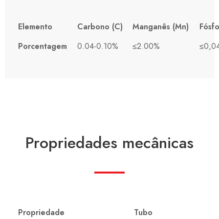
Elemento
Carbono (C)
Manganês (Mn)
Fósfo
Porcentagem
0.04-0.10%
≤2.00%
≤0,0
Propriedades mecânicas
Propriedade
Tubo