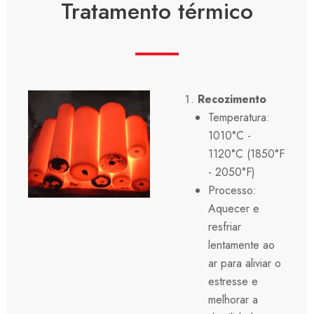
Tratamento térmico
Recozimento
Temperatura:
1010°C -
1120°C (1850°F
- 2050°F)
Processo:
Aquecer e
resfriar
lentamente ao
ar para aliviar o
estresse e
melhorar a