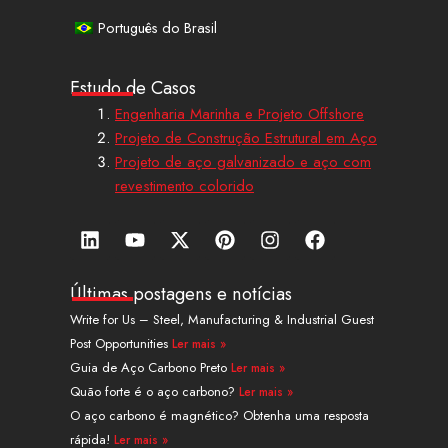
Português do Brasil
Estudo de Casos
Engenharia Marinha e Projeto Offshore
Projeto de Construção Estrutural em Aço
Projeto de aço galvanizado e aço com
revestimento colorido
L
Y
X
P
I
F
i
o
-
i
n
a
n
u
t
n
s
c
k
t
w
t
t
e
Últimas postagens e notícias
e
u
i
e
a
b
Write for Us – Steel, Manufacturing & Industrial Guest
d
b
t
r
g
o
Post Opportunities
Ler mais »
i
e
t
e
r
o
n
e
s
a
k
Guia de Aço Carbono Preto
Ler mais »
r
t
m
Quão forte é o aço carbono?
Ler mais »
O aço carbono é magnético? Obtenha uma resposta
rápida!
Ler mais »