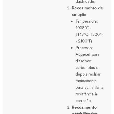
ductilidade.
Recozimento de
solução
Temperatura:
1038°C -
1149°C (1900°F
- 2100°F)
Processo:
Aquecer para
dissolver
carbonetos e
depois resfriar
rapidamente
para aumentar a
resistência à
corrosão.
Recozimento
estabilizador