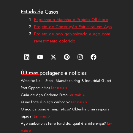
Estudo de Casos
Engenharia Marinha e Projeto Offshore
Projeto de Construção Estrutural em Aço
Projeto de aço galvanizado e aço com
revestimento colorido
L
Y
X
P
I
F
i
o
-
i
n
a
n
u
t
n
s
c
k
t
w
t
t
e
Últimas postagens e notícias
e
u
i
e
a
b
Write for Us – Steel, Manufacturing & Industrial Guest
d
b
t
r
g
o
Post Opportunities
Ler mais »
i
e
t
e
r
o
n
e
s
a
k
Guia de Aço Carbono Preto
Ler mais »
r
t
m
Quão forte é o aço carbono?
Ler mais »
O aço carbono é magnético? Obtenha uma resposta
rápida!
Ler mais »
Aço carbono vs ferro fundido: qual é a diferença?
Ler
mais »