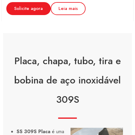
Solicite agora
Leia mais
Placa, chapa, tubo, tira e
bobina de aço inoxidável
309S
SS 309S
Placa
é uma