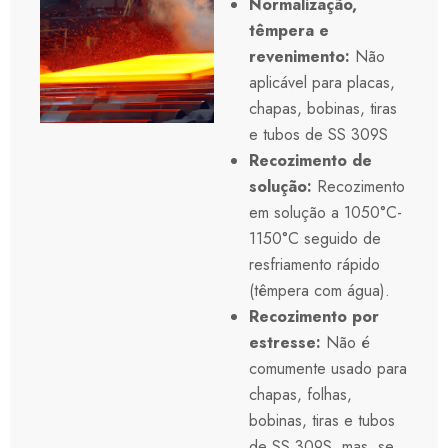
Normalização,
têmpera e
revenimento:
Não
aplicável para placas,
chapas, bobinas, tiras
e tubos de SS 309S
Recozimento de
solução:
Recozimento
em solução a 1050°C-
1150°C seguido de
resfriamento rápido
(têmpera com água).
Recozimento por
estresse:
Não é
comumente usado para
chapas, folhas,
bobinas, tiras e tubos
de SS 309S, mas, se