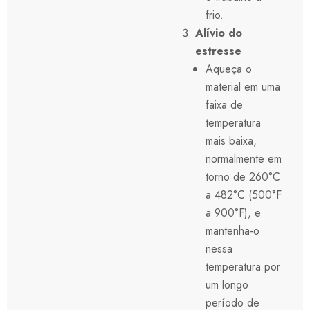
frio.
Alívio do
estresse
Aqueça o
material em uma
faixa de
temperatura
mais baixa,
normalmente em
torno de 260°C
a 482°C (500°F
a 900°F), e
mantenha-o
nessa
temperatura por
um longo
período de