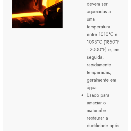
devem ser
aquecidas a
uma
temperatura
entre 1010°C e
1093°C (1850°F
- 2000°F) e, em
seguida,
rapidamente
temperadas,
geralmente em
água.
Usado para
amaciar o
material e
restaurar a
ductilidade após