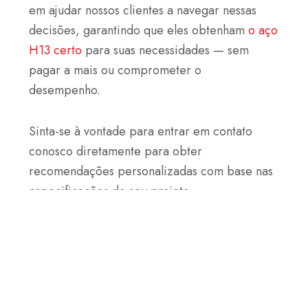
em ajudar nossos clientes a navegar nessas
decisões, garantindo que eles obtenham
o aço
H13 certo
para suas necessidades — sem
pagar a mais ou comprometer o
desempenho.
Sinta-se à vontade para entrar em contato
conosco diretamente para obter
recomendações personalizadas com base nas
especificações do seu projeto.
ANTERIOR
PRÓXIMO
Anterior
Pr
Aço ferramenta S7: Propriedades, aplicações, tratamento térmico
Equivalente de aço SKD61 | H13 | 1,2344