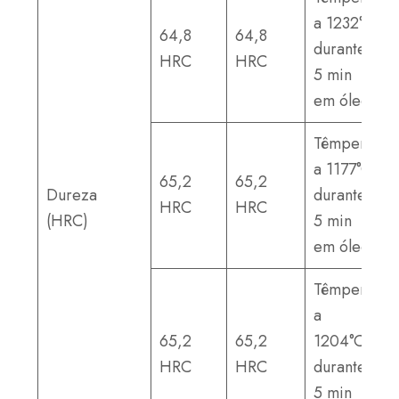
a 1232°C
64,8
64,8
durante
HRC
HRC
5 min
em óleo
Têmpera
a 1177°C
65,2
65,2
Dureza
durante
HRC
HRC
(HRC)
5 min
em óleo
Têmpera
a
65,2
65,2
1204°C
HRC
HRC
durante
5 min