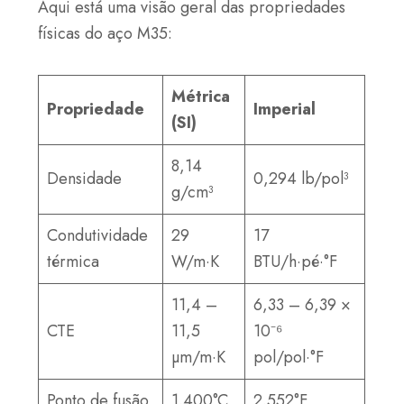
Aqui está uma visão geral das propriedades
físicas do aço M35:
Métrica
Propriedade
Imperial
(SI)
8,14
Densidade
0,294 lb/pol³
g/cm³
Condutividade
29
17
térmica
W/m·K
BTU/h·pé·°F
11,4 –
6,33 – 6,39 ×
CTE
11,5
10⁻⁶
µm/m·K
pol/pol·°F
Ponto de fusão
1.400°C
2.552°F