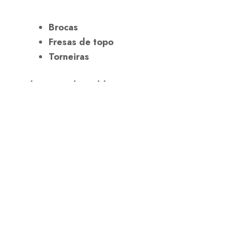
Brocas
Fresas de topo
Torneiras
Fabricação de moldes e matrizes
Moldes de Injeção
Matrizes de fundição sob pressão
Lâminas de corte
Lâminas de corte
Serras circulares