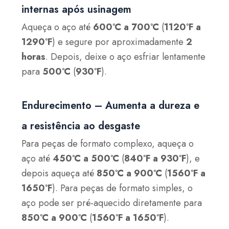
internas após usinagem
Aqueça o aço até
600°C a 700°C
(
1120°F a
1290°F
) e segure por aproximadamente
2
horas
. Depois, deixe o aço esfriar lentamente
para
500°C
(
930°F
).
Endurecimento – Aumenta a dureza e
a resistência ao desgaste
Para peças de formato complexo, aqueça o
aço até
450°C a 500°C
(
840°F a 930°F
), e
depois aqueça até
850°C a 900°C
(
1560°F a
1650°F
). Para peças de formato simples, o
aço pode ser pré-aquecido diretamente para
850°C a 900°C
(
1560°F a 1650°F
).