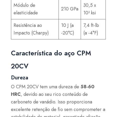
Módulo de
30,5 x
210 GPa
elasticidade
10³ ksi
Resistência ao
10 J (a
7,4 ft-lb
Impacto (Charpy)
-20°C)
(a -4°F)
Característica do aço CPM
20CV
Dureza
O CPM 20CV tem uma dureza de
58-60
HRC
, devido ao seu rico conteúdo de
carboneto de vanádio. Isso proporciona
excelente retenção de fio sem comprometer a