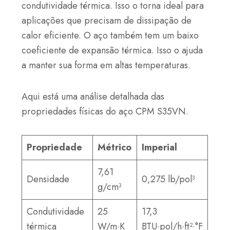
condutividade térmica. Isso o torna ideal para
aplicações que precisam de dissipação de
calor eficiente. O aço também tem um baixo
coeficiente de expansão térmica. Isso o ajuda
a manter sua forma em altas temperaturas.
Aqui está uma análise detalhada das
propriedades físicas do aço CPM S35VN.
Propriedade
Métrico
Imperial
7,61
Densidade
0,275 lb/pol³
g/cm³
Condutividade
25
17,3
térmica
W/m·K
BTU·pol/h·ft²·°F