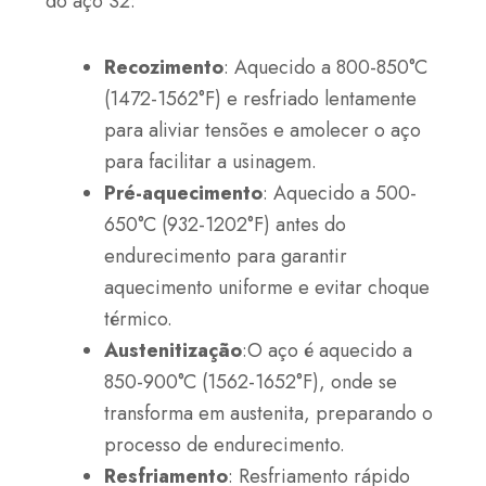
do aço S2:
Recozimento
: Aquecido a 800-850°C
(1472-1562°F) e resfriado lentamente
para aliviar tensões e amolecer o aço
para facilitar a usinagem.
Pré-aquecimento
: Aquecido a 500-
650°C (932-1202°F) antes do
endurecimento para garantir
aquecimento uniforme e evitar choque
térmico.
Austenitização
:O aço é aquecido a
850-900°C (1562-1652°F), onde se
transforma em austenita, preparando o
processo de endurecimento.
Resfriamento
: Resfriamento rápido