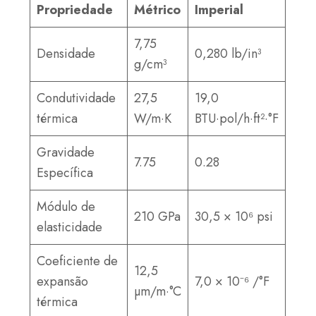
Propriedade
Métrico
Imperial
7,75
Densidade
0,280 lb/in³
g/cm³
Condutividade
27,5
19,0
térmica
W/m·K
BTU·pol/h·ft²·°F
Gravidade
7.75
0.28
Específica
Módulo de
210 GPa
30,5 × 10⁶ psi
elasticidade
Coeficiente de
12,5
expansão
7,0 × 10⁻⁶ /°F
µm/m·°C
térmica