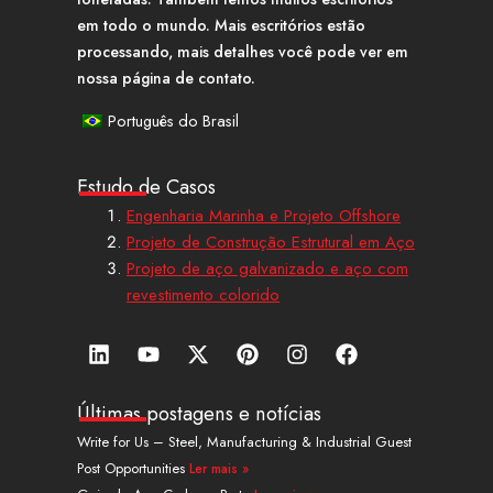
em todo o mundo. Mais escritórios estão
processando, mais detalhes você pode ver em
nossa página de contato.
Português do Brasil
Estudo de Casos
Engenharia Marinha e Projeto Offshore
Projeto de Construção Estrutural em Aço
Projeto de aço galvanizado e aço com
revestimento colorido
L
Y
X
P
I
F
i
o
-
i
n
a
n
u
t
n
s
c
k
t
w
t
t
e
Últimas postagens e notícias
e
u
i
e
a
b
Write for Us – Steel, Manufacturing & Industrial Guest
d
b
t
r
g
o
Post Opportunities
Ler mais »
i
e
t
e
r
o