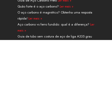
n
e
s
a
k
Guia de Aço Carbono Preto
Ler mais »
r
t
m
Quão forte é o aço carbono?
Ler mais »
O aço carbono é magnético? Obtenha uma resposta
rápida!
Ler mais »
Aço carbono vs ferro fundido: qual é a diferença?
Ler
mais »
Guia de tubo sem costura de aço de liga A335 grau
P91
Ler mais »
Navegação
PRODUTOS
SERVIÇOS E PROCESSAMENTO
APLICAÇÃO
SOBRE
CONTATO
Calculadora de peso
Blog