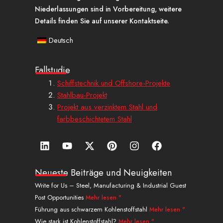
Niederlassungen sind in Vorbereitung, weitere
Details finden Sie auf unserer Kontaktseite.
Deutsch
Fallstudie
Schiffstechnik und Offshore-Projekte
Stahlbau-Projekt
Projekt aus verzinktem Stahl und
farbbeschichtetem Stahl
L
Y
X
P
I
a
i
o
-
i
n
u
n
u
t
n
s
f
k
t
w
t
t
f
Neueste Beiträge und Neuigkeiten
e
u
i
e
a
a
Write for Us – Steel, Manufacturing & Industrial Guest
d
b
t
r
g
c
Post Opportunities
Mehr lesen "
i
e
t
e
r
e
n
e
s
a
b
Führung aus schwarzem Kohlenstoffstahl
Mehr lesen "
r
t
m
o
Wie stark ist Kohlenstoffstahl?
Mehr lesen "