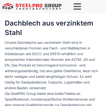
S
u
c
h
Dachblech aus verzinktem
e
n
Stahl
Unsere Dachbleche aus verzinktem Stahl sind in
verschiedenen Formen wie Flach- und Wellblechen in
Güteklassen wie SGCC und DX51D erhältlich und
entsprechen internationalen Normen wie ASTM, JIS und
EN. Das Produkt ist hervorragend korrosions- und
witterungsbeständig, hat eine glatte Oberfläche, lässt sich
leicht verlegen und bietet langfristigen Schutz. Es wird
häufig für Gebäudedächer, Carports, Lagerhallen und
andere Bauten verwendet.
Die SteelPRO Group bietet eine breite Palette an
Spezifikationen, kundenspezifische Größenservices und
eine strenge Qualitätskontrolle zur Gewährleistung der