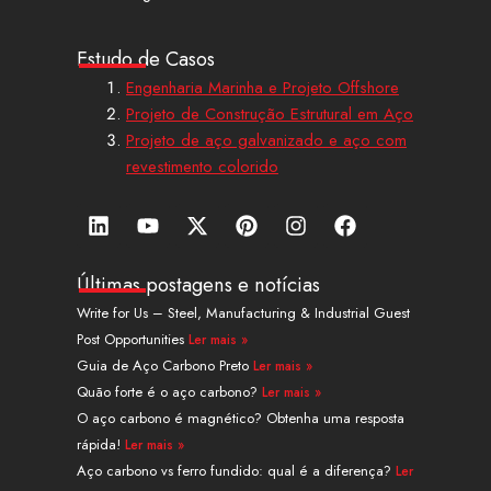
Estudo de Casos
Engenharia Marinha e Projeto Offshore
Projeto de Construção Estrutural em Aço
Projeto de aço galvanizado e aço com
revestimento colorido
L
Y
X
P
I
F
i
o
-
i
n
a
n
u
t
n
s
c
k
t
w
t
t
e
Últimas postagens e notícias
e
u
i
e
a
b
Write for Us – Steel, Manufacturing & Industrial Guest
d
b
t
r
g
o
Post Opportunities
Ler mais »
i
e
t
e
r
o
n
e
s
a
k
Guia de Aço Carbono Preto
Ler mais »
r
t
m
Quão forte é o aço carbono?
Ler mais »
O aço carbono é magnético? Obtenha uma resposta
rápida!
Ler mais »
Aço carbono vs ferro fundido: qual é a diferença?
Ler