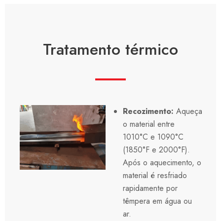
Tratamento térmico
Recozimento:
Aqueça
o material entre
1010°C e 1090°C
(1850°F e 2000°F).
Após o aquecimento, o
material é resfriado
rapidamente por
têmpera em água ou
ar.