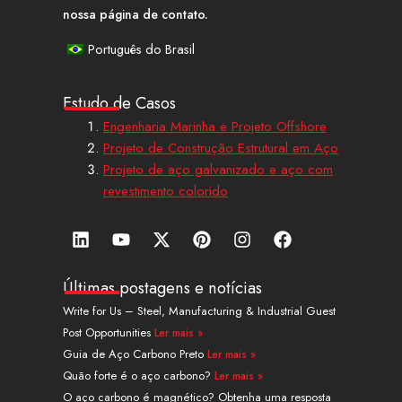
nossa página de contato.
Português do Brasil
Estudo de Casos
Engenharia Marinha e Projeto Offshore
Projeto de Construção Estrutural em Aço
Projeto de aço galvanizado e aço com
revestimento colorido
L
Y
X
P
I
F
i
o
-
i
n
a
n
u
t
n
s
c
k
t
w
t
t
e
Últimas postagens e notícias
e
u
i
e
a
b
Write for Us – Steel, Manufacturing & Industrial Guest
d
b
t
r
g
o
Post Opportunities
Ler mais »
i
e
t
e
r
o
n
e
s
a
k
Guia de Aço Carbono Preto
Ler mais »
r
t
m
Quão forte é o aço carbono?
Ler mais »
O aço carbono é magnético? Obtenha uma resposta