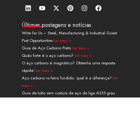
L
Y
X
P
I
F
i
o
-
i
n
a
n
u
t
n
s
c
k
t
w
t
t
e
Últimas postagens e notícias
e
u
i
e
a
b
Write for Us – Steel, Manufacturing & Industrial Guest
d
b
t
r
g
o
Post Opportunities
Ler mais »
i
e
t
e
r
o
n
e
s
a
k
Guia de Aço Carbono Preto
Ler mais »
r
t
m
Quão forte é o aço carbono?
Ler mais »
O aço carbono é magnético? Obtenha uma resposta
rápida!
Ler mais »
Aço carbono vs ferro fundido: qual é a diferença?
Ler
mais »
Guia de tubo sem costura de aço de liga A335 grau
P91
Ler mais »
Navegação
PRODUTOS