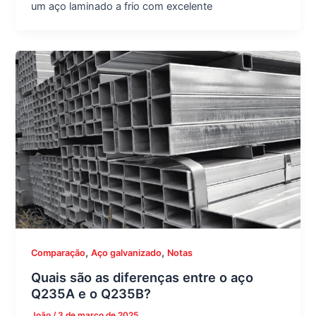
um aço laminado a frio com excelente
,
,
Comparação
Aço galvanizado
Notas
Quais são as diferenças entre o aço
Q235A e o Q235B?
João
/
3 de março de 2025