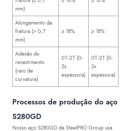
fratura (≤ 0,7
≥ 16%
≥ 16%
mm)
Alongamento da
fratura (> 0,7
≥ 18%
≥ 18%
mm)
Adesão do
0T-2T (0-
0T-2T (0-
revestimento
2x
2x
(raio de
espessura)
espessura)
curvatura)
Processos de produção do aço
S280GD
Nosso aço S280GD da SteelPRO Group usa