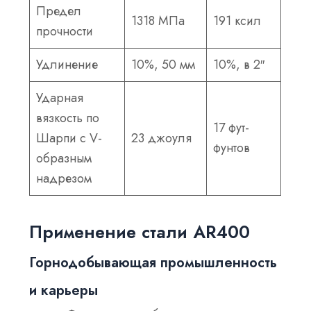
Предел
1318 МПа
191 ксил
прочности
Удлинение
10%, 50 мм
10%, в 2″
Ударная
вязкость по
17 фут-
Шарпи с V-
23 джоуля
фунтов
образным
надрезом
Применение стали AR400
Горнодобывающая промышленность
и карьеры