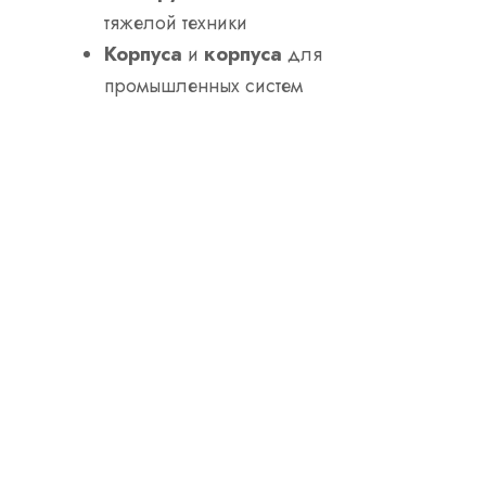
тяжелой техники
Корпуса
и
корпуса
для
промышленных систем
Строительство
Модульные каркасы зданий
и
кровельные системы
Несущие стеновые панели
и
опорные балки
Холодногнутые профили
для
легких структурных применений
Системы хранения
Стойки
,
полки
, и
паллетные
системы
требующая высокой