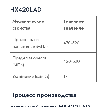
HX420LAD
Механические
Типичное
свойства
значение
Прочность на
470-590
растяжение (МПа)
Предел текучести
420-520
(МПа)
Удлинение (мин %)
17
Процесс производства
рулонной стали HX420LAD