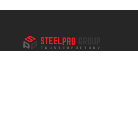
SteelPRO Group — опытный производитель
стали, который управляет тремя заводами с
годовой производительностью более 1000
000 тонн. У нас также есть много офисов по
всему миру. Еще больше офисов
обрабатывают, более подробную
информацию вы можете найти на нашей
странице контактов.
Русский