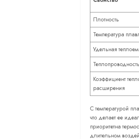
Свойство
Плотность
Температура плав
Удельная теплоем
Теплопроводност
Коэффициент тепл
расширения
С температурой пл
что делает ее иде
приоритетна термос
длительном воздей