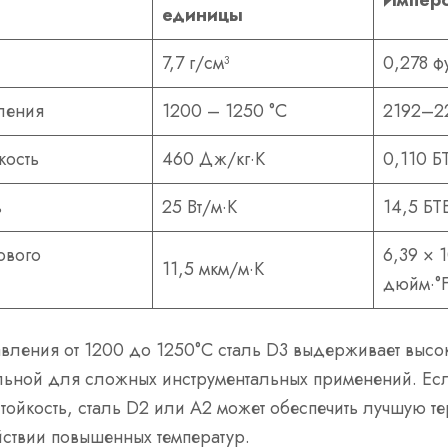
Импер
единицы
7,7 г/см³
0,278 ф
ления
1200 – 1250 °С
2192–22
кость
460 Дж/кг·К
0,110 Б
ь
25 Вт/м·К
14,5 БТ
ового
6,39 × 
11,5 мкм/м·К
дюйм·°
авления от 1200 до 1250°C сталь D3 выдерживает высо
альной для сложных инструментальных применений. Ес
тойкость, сталь D2 или A2 может обеспечить лучшую т
ствии повышенных температур.