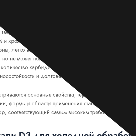
 лучшим выбором в группе сталей для холодной обрабо
твердость, долговечность и способность сохранять ост
% и хромом 12,0-13,0% она идеально подходит для так
оны, легко выдерживая высокие нагрузки и трение. D3 
 но не может подвергаться вторичной закалке. Ее микр
количество карбидов с высоким содержанием хрома, чт
носостойкости и долговечности в сложных условиях.
матриваются основные свойства, термическая обработка
ии, формы и области применения стали D3, что поможе
р, соответствующий самым высоким требованиям к инс
тали D3 для холодной обработ