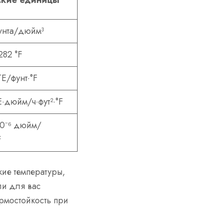
ские единицы
унта/дюйм³
82 °F
ТЕ/фунт·°F
Е·дюйм/ч·фут²·°F
10⁻⁶ дюйм/
F
кие температуры,
ли для вас
ермостойкость при