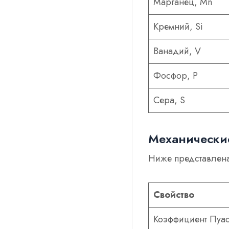
Марганец, Mn
Кремний, Si
Ванадий, V
Фосфор, P
Сера, S
Механические
Ниже представлена
Свойство
Коэффициент Пуа