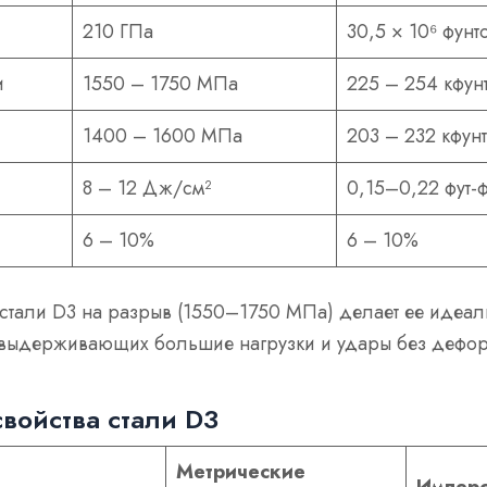
210 ГПа
30,5 × 10⁶ фунт
и
1550 – 1750 МПа
225 – 254 кфун
1400 – 1600 МПа
203 – 232 кфун
8 – 12 Дж/см²
0,15–0,22 фут-
6 – 10%
6 – 10%
 стали D3 на разрыв (1550–1750 МПа) делает ее идеа
 выдерживающих большие нагрузки и удары без дефо
войства стали D3
Метрические