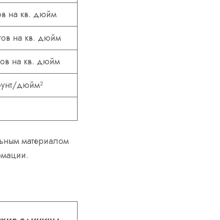
ов на кв. дюйм
тов на кв. дюйм
тов на кв. дюйм
фунт/дюйм²
льным материалом
рмации.