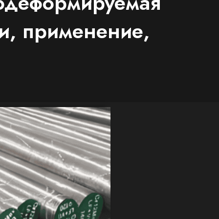
нодеформируемая
ки, применение,