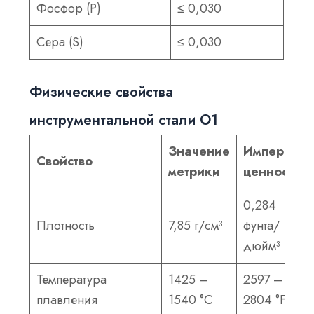
Фосфор (P)
≤ 0,030
Сера (S)
≤ 0,030
Физические свойства
инструментальной стали О1
Значение
Имперская
Свойство
метрики
ценность
0,284
Плотность
7,85 г/см³
фунта/
дюйм³
Температура
1425 –
2597 –
плавления
1540 °С
2804 °F