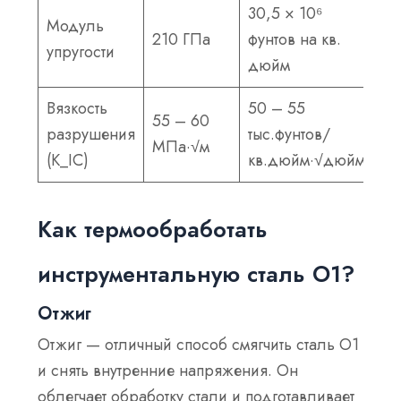
30,5 × 10⁶
Модуль
210 ГПа
фунтов на кв.
упругости
дюйм
Вязкость
50 – 55
55 – 60
разрушения
тыс.фунтов/
МПа·√м
(K_IC)
кв.дюйм·√дюйм
Как термообработать
инструментальную сталь O1?
Отжиг
Отжиг — отличный способ смягчить сталь O1
и снять внутренние напряжения. Он
облегчает обработку стали и подготавливает