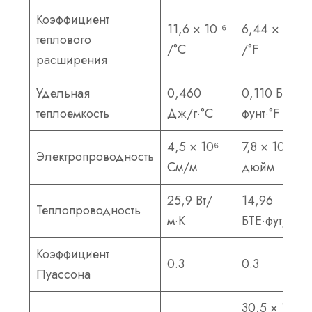
Коэффициент
11,6 × 10⁻⁶
6,44 × 10⁻⁶
теплового
/°С
/°F
расширения
Удельная
0,460
0,110 БТЕ/
теплоемкость
Дж/г·°С
фунт·°F
4,5 × 10⁶
7,8 × 10⁵ С/
Электропроводность
См/м
дюйм
25,9 Вт/
14,96
Теплопроводность
м·К
БТЕ·фут/ч·°F
Коэффициент
0.3
0.3
Пуассона
30,5 × 10⁶