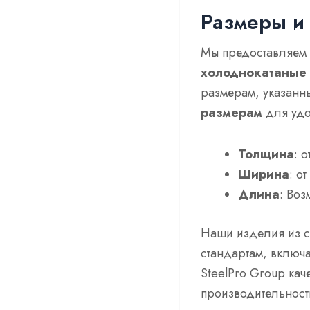
Размеры и
Мы предоставляем
холоднокатаные 
размерам, указанн
размерам
для удо
Толщина
: 
Ширина
: о
Длина
: Воз
Наши изделия из с
стандартам, включ
SteelPro Group кач
производительност