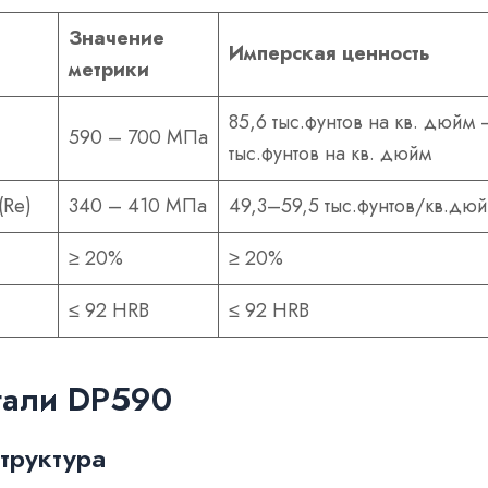
Значение
Имперская ценность
метрики
85,6 тыс.фунтов на кв. дюйм 
590 – 700 МПа
тыс.фунтов на кв. дюйм
(Re)
340 – 410 МПа
49,3–59,5 тыс.фунтов/кв.дю
≥ 20%
≥ 20%
≤ 92 HRB
≤ 92 HRB
тали DP590
труктура