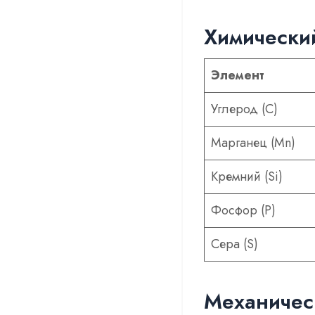
Химический
Элемент
Углерод (С)
Марганец (Mn)
Кремний (Si)
Фосфор (P)
Сера (S)
Механичес