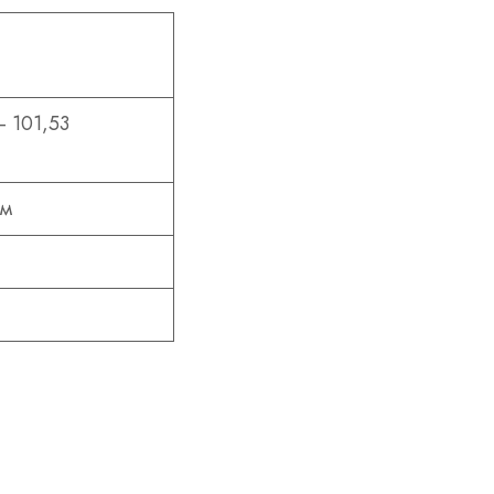
– 101,53
йм