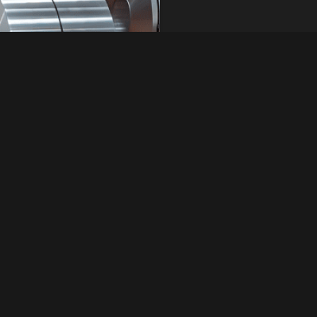
идеальными для
Быстрый запрос
ся, как DP590