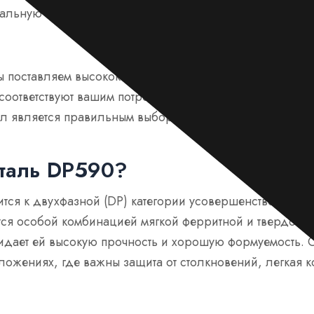
альную структуру, его производственный процесс и ка
мы поставляем высококачественные рулоны стали DP59
соответствуют вашим потребностям. Продолжайте читать,
иал является правильным выбором для вашего следующе
сталь DP590?
ится к двухфазной (DP) категории усовершенствованно
тся особой комбинацией мягкой ферритной и твердой м
идает ей высокую прочность и хорошую формуемость. О
ложениях, где важны защита от столкновений, легкая к