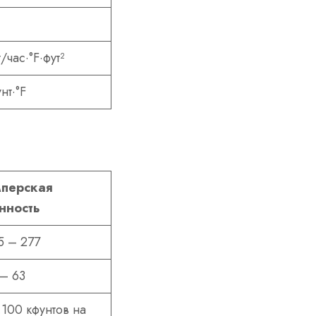
/час·°F·фут²
нт·°F
перская
нность
5 – 277
 – 63
,100 кфунтов на