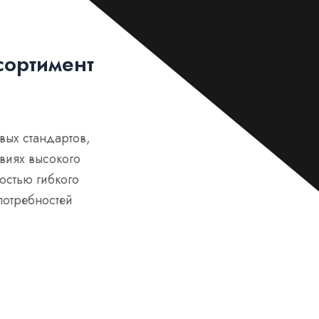
о
о
б
щ
е
ортимент
н
и
е
*
вых стандартов,
виях высокого
остью гибкого
потребностей