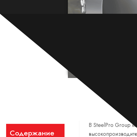
В SteelPro Group 
Содержание
высокопроизводите