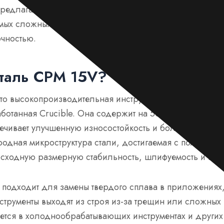
предлагаем индивидуальные решения, разработанные
мых сложных промышленных требований. Позвольте на
очностью.
сталь CPM 15V?
то высокопроизводительная инструментальная сталь 
аботанная Crucible. Она содержит на 50% больше карб
печивает улучшенную износостойкость и более длител
родная микроструктура стали, достигаемая с помощью
осходную размерную стабильность, шлифуемость и про
подходит для замены твердого сплава в приложениях,
трументы выходят из строя из-за трещин или сложных 
ется в холоднообрабатывающих инструментах и других