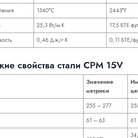
ления
1340°С
2443°F
ь
25,3 Вт/м·К
17,5 БТЕ·фут
кость
0,46 Дж/г·К
0,11 БТЕ/фу
кие свойства стали CPM 15V
Значение
Им
метрики
це
255 – 277
25
61 – 63
61
34