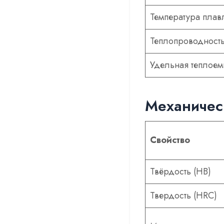
Температура плав
Теплопроводност
Удельная теплоем
Механичес
Свойство
Твёрдость (HB)
Твердость (HRC)