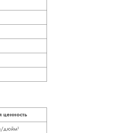
 ценность
а/дюйм³