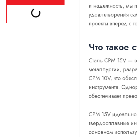
и надежность, мы 
удовлетворения са
проекты вперед с т
Что такое 
Сталь CPM 15V — э
металлургии, разр
CPM 10V, что обес
инструмента. Одно
обеспечивает прев
CPM 15V идеально 
твердосплавные инс
основном использу