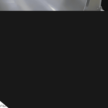
мы гордимся тем, что являемся надежным поставщиком
льной инструментальной стали CPM 15V. Ориентируяс