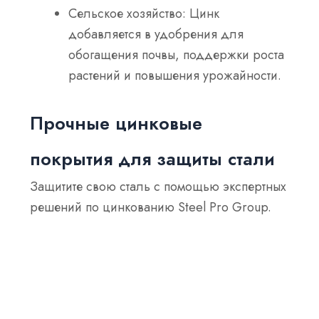
Сельское хозяйство
: Цинк
добавляется в удобрения для
обогащения почвы, поддержки роста
растений и повышения урожайности.
Прочные цинковые
покрытия для защиты стали
Защитите свою сталь с помощью экспертных
решений по цинкованию Steel Pro Group.
Наши высококачественные цинковые
покрытия обеспечивают долговечность и
устойчивость к коррозии, продлевая срок
службы ваших проектов. Готовы защитить
свои инвестиции? Получите предложение