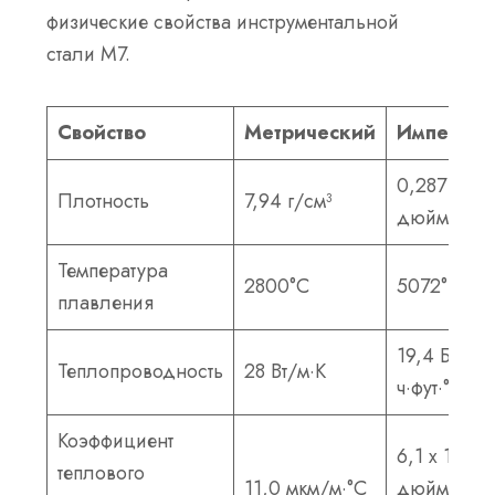
физические свойства инструментальной
стали M7.
Свойство
Метрический
Империа
0,287 фунт
Плотность
7,94 г/см³
дюйм³
Температура
2800°С
5072°F
плавления
19,4 БТЕ/
Теплопроводность
28 Вт/м·К
ч·фут·°F·д
Коэффициент
6,1 x 10⁻⁶
теплового
11,0 мкм/м·°С
дюйм/