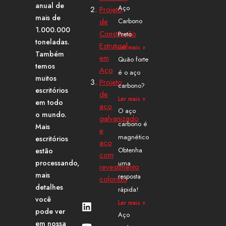
anual de
Aço
Projeto
mais de
Carbono
de
1.000.000
Construção
Preto
toneladas.
Estrutural
Ler mais »
Também
em
Quão forte
temos
Aço
é o aço
muitos
Projeto
carbono?
escritórios
de
Ler mais »
em todo
aço
O aço
o mundo.
galvanizado
carbono é
Mais
e
magnético?
escritórios
aço
Obtenha
estão
com
processando,
uma
revestimento
mais
resposta
colorido
detalhes
rápida!
você
L
Y
X
P
I
F
Ler mais »
i
o
-
i
n
a
pode ver
Aço
n
u
t
n
s
c
em nossa