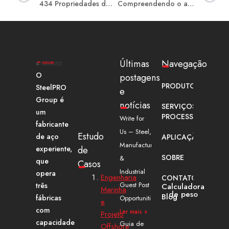
*
434 Propriedades do aço inoxidável, fabricação, prós e contras, formas, aplicação
Compreendendo o aço inoxidável 408: um elemento-chave na série 400
Últimas
Navegação
O
postagens
PRODUTOS
SteelPRO
e
Group é
notícias
SERVIÇOS E
um
PROCESSAMENTO
Write for
fabricante
Us – Steel,
Estudo
de aço
APLICAÇÃO
Manufacturing
experiente,
de
SOBRE
&
que
Casos
Industrial
opera
Engenharia
CONTATO
Guest Post
três
Calculadora
Marinha
de peso
Blog
fábricas
Opportunities
e
com
Ler mais »
Projeto
capacidade
Guia de
Offshore