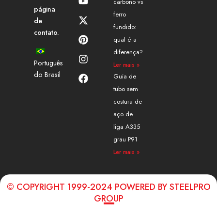
carbono vs
k
t
w
t
t
e
página
e
u
i
e
a
b
ferro
de
d
b
t
r
g
o
fundido:
contato.
i
e
t
e
r
o
qual é a
n
e
s
a
k
diferença?
r
t
m
Português
Ler mais »
do Brasil
Guia de
tubo sem
costura de
aço de
liga A335
grau P91
Ler mais »
© COPYRIGHT 1999-2024 POWERED BY STEELPRO
GROUP