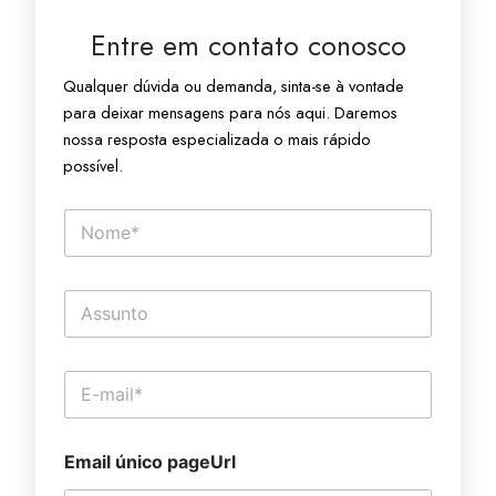
Entre em contato conosco
Qualquer dúvida ou demanda, sinta-se à vontade
para deixar mensagens para nós aqui. Daremos
nossa resposta especializada o mais rápido
possível.
N
o
m
e
T
*
e
x
t
E
o
-
d
m
e
a
l
Email único pageUrl
i
i
l
n