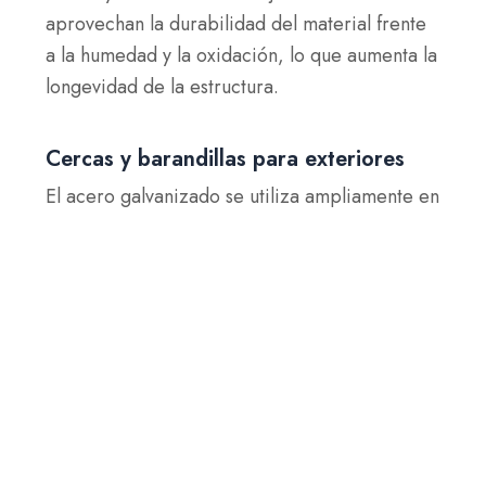
aprovechan la durabilidad del material frente
a la humedad y la oxidación, lo que aumenta la
longevidad de la estructura.
Cercas y barandillas para exteriores
El acero galvanizado se utiliza ampliamente en
cercas y barandillas, ya que resiste las
inclemencias del tiempo sin oxidarse. Su capa
protectora de zinc garantiza una larga vida
útil, incluso en entornos con alta humedad o
lluvias frecuentes.
Fabricante confiable de acero
galvanizado