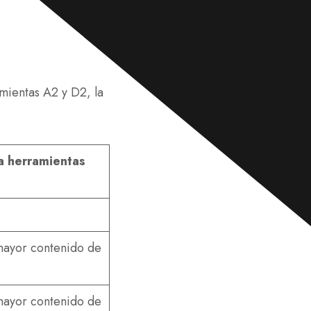
c
e
o
n
*
s
a
j
e
*
mientas A2 y D2, la
a herramientas
mayor contenido de
mayor contenido de