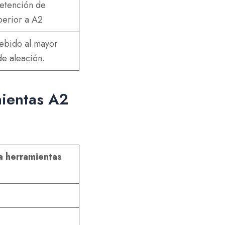
retención de
perior a A2
ebido al mayor
de aleación.
mientas A2
a herramientas