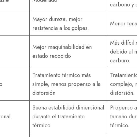
aste
Moderado
carbono y 
Mayor dureza, mejor
Menor tenac
resistencia a los golpes.
Más difícil
Mejor maquinabilidad en
debido al 
estado recocido
carburo.
Tratamiento térmico más
Tratamient
o
simple, menos propenso a la
complejo, 
distorsión.
distorsión.
Buena estabilidad dimensional
Propenso a
ional
durante el tratamiento
tamaño dura
térmico.
térmico.