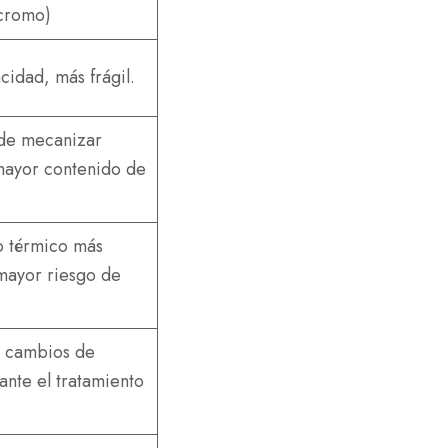
cromo)
idad, más frágil.
 de mecanizar
mayor contenido de
o térmico más
mayor riesgo de
 cambios de
nte el tratamiento