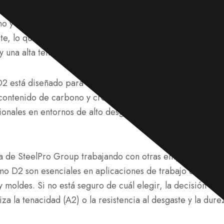
ramientas A2 y D2 son aceros para herramientas de trabajo
o y cromo. El A2 proporciona un buen equilibrio entre t
ste, lo que lo hace ideal para herramientas que requieren 
 una alta tenacidad al impacto.
 D2 está diseñado para usos que requieren una mayor durez
contenido de carbono y cromo le otorga una retención de f
onales en entornos de alto desgaste. En comparación con 
a de SteelPro Group trabajando con otras empresas, tanto
o D2 son esenciales en aplicaciones de trabajo en frío,
 moldes. Si no está seguro de cuál elegir, la decisión en ú
za la tenacidad (A2) o la resistencia al desgaste y la dure