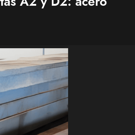
tas A2 y D2: acero