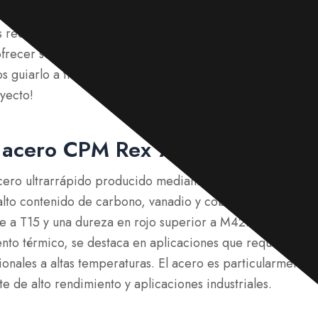
nos especializamos en proporcionar aceros para herramie
os reconocidos
CPM Rex 76
Como proveedores de confian
ecer solo los mejores materiales para satisfacer sus de
s guiarlo a través de lo que hace que
CPM Rex 76
¡Una e
yecto!
 acero CPM Rex 76?
ero ultrarrápido producido mediante el proceso de metal
alto contenido de carbono, vanadio y cobalto ofrece una re
e a T15 y una dureza en rojo superior a M42. Capaz de 
ento térmico, se destaca en aplicaciones que requieren du
onales a altas temperaturas. El acero es particularmente
e de alto rendimiento y aplicaciones industriales.