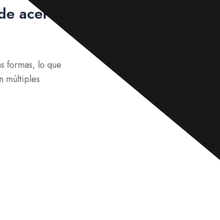
c
e
de acero
o
n
*
s
a
j
e
*
s formas, lo que
n múltiples