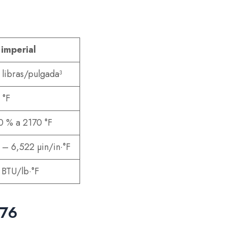
 imperial
 libras/pulgada³
 °F
0 % a 2170 °F
 – 6,522 µin/in·°F
 BTU/lb·°F
 76