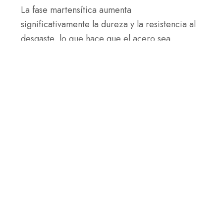
La fase martensítica aumenta
significativamente la dureza y la resistencia al
desgaste, lo que hace que el acero sea
adecuado para herramientas de corte y
aplicaciones de alta tensión.
Refinación de martensita
Durante el templado, el acero se calienta
nuevamente a una temperatura más baja, lo
que permite que algunos átomos de carbono
se precipiten y estabilicen la estructura. Este
procedimiento minimiza las tensiones
internas, lo que hace que el acero sea menos
frágil y, al mismo tiempo, mantiene gran parte
de su tenacidad y durabilidad.