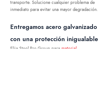
transporte. Solucione cualquier problema de
inmediato para evitar una mayor degradación.
Entregamos acero galvanizado
con una protección inigualable
Elija Steel Pro Group para
material
galvanizado
Resistente al paso del tiempo.
Nuestro meticuloso manejo, desde la
producción hasta la entrega, garantiza que
cada producto esté protegido contra daños,
corrosión y desgaste.
Con Steel Pro Group, no solo obtiene acero
galvanizado de primera calidad, sino también