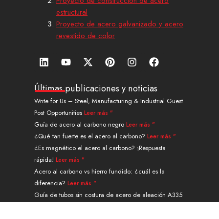
Proyecto de construcción de acero
estructural
Proyecto de acero galvanizado y acero
revestido de color
L
Y
X
P
I
F
i
o
-
i
n
a
n
u
t
n
s
c
k
t
w
t
t
e
Últimas publicaciones y noticias
e
u
i
e
a
b
Write for Us – Steel, Manufacturing & Industrial Guest
d
b
t
r
g
o
Post Opportunities
Leer más "
i
e
t
e
r
o
n
e
s
a
k
Guía de acero al carbono negro
Leer más "
r
t
m
¿Qué tan fuerte es el acero al carbono?
Leer más "
¿Es magnético el acero al carbono? ¡Respuesta
rápida!
Leer más "
Acero al carbono vs hierro fundido: ¿cuál es la
diferencia?
Leer más "
Guía de tubos sin costura de acero de aleación A335
grado P91
Leer más "