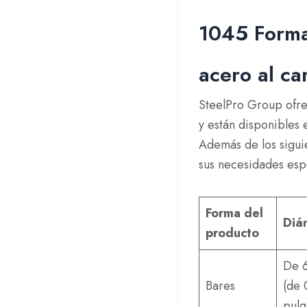
1045 Forma
acero al c
SteelPro Group ofre
y están disponibles 
Además de los sigui
sus necesidades espe
Forma del
Diá
producto
De 
Bares
(de 
pulg