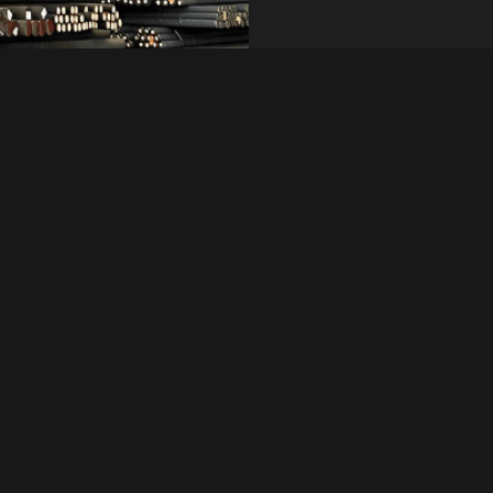
acas y barras.
Consulta rápida
ara facilitar el