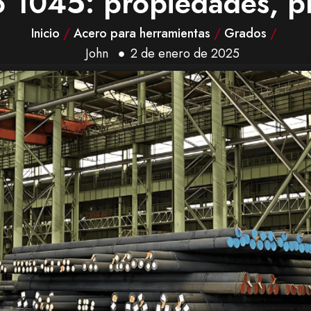
o 1045: propiedades, p
Inicio
/
Acero para herramientas
/
Grados
/
John
2 de enero de 2025