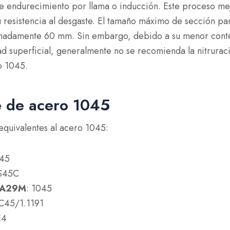
e endurecimiento por llama o inducción. Este proceso me
u resistencia al desgaste. El tamaño máximo de sección pa
imadamente 60 mm. Sin embargo, debido a su menor conte
dad superficial, generalmente no se recomienda la nitrurac
o 1045.
e de acero 1045
 equivalentes al acero 1045:
 45
S45C
/A29M
: 1045
C45/1.1191
E4