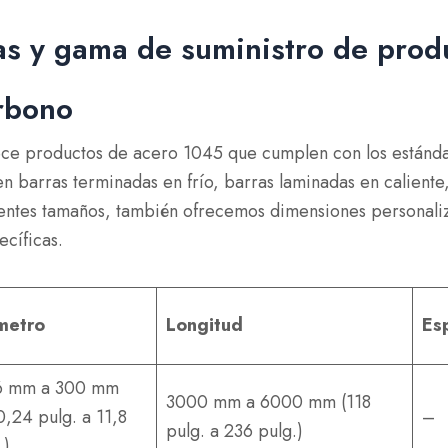
s y gama de suministro de prod
arbono
ce productos de acero 1045 que cumplen con los estánda
en barras terminadas en frío, barras laminadas en caliente,
entes tamaños, también ofrecemos dimensiones personaliz
cíficas.
metro
Longitud
Es
6 mm a 300 mm
3000 mm a 6000 mm (118
0,24 pulg. a 11,8
–
pulg. a 236 pulg.)
.)