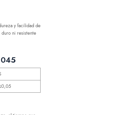
dureza y facilidad de
duro ni resistente
 1045
S
≤0,05