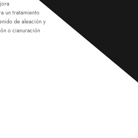
a
jora
j
ra un tratamiento
e
*
nido de aleación y
ión o cianuración