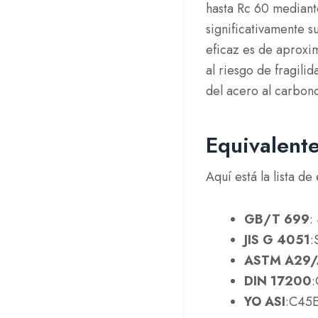
hasta Rc 60 mediant
significativamente s
eficaz es de aprox
al riesgo de fragili
del acero al carbon
Equivalent
Aquí está la lista de
GB/T 699
:
JIS G 4051
:
ASTM A29
DIN 17200
:
YO ASI
:C45