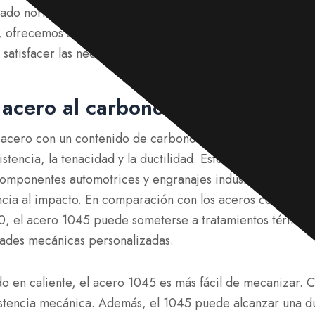
ado normalizado para lograr dimensiones más precisas y
, ofrecemos servicios de consultoría de dimensionamiento
satisfacer las necesidades de proyectos específicos.
 acero al carbono 1045?
n acero con un contenido de carbono medio de aproxima
istencia, la tenacidad y la ductilidad. Este acero se utiliz
omponentes automotrices y engranajes industriales que re
encia al impacto. En comparación con los aceros con bajo 
, el acero 1045 puede someterse a tratamientos térmico
ades mecánicas personalizadas.
do en caliente, el acero 1045 es más fácil de mecanizar. 
istencia mecánica. Además, el 1045 puede alcanzar una du