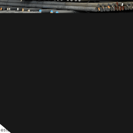
ce productos de acero 1045 de alta calidad, incluidas pl
están disponibles en estado negro y laminado en caliente p